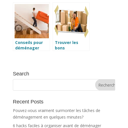
déménager en
de contrôle
douceur
avec 7 bons
conseils
Conseils pour
Trouver les
déménager
bons
sereinement
déménageurs
votre enfant au
et éviter les
collège
arnaques avant
le 1er Juillet !
Search
Recent Posts
Pouvez-vous vraiment surmonter les tâches de
déménagement en quelques minutes?
6 hacks faciles à organiser avant de déménager